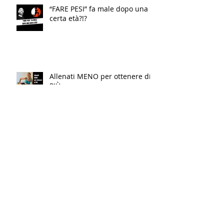
“FARE PESI” fa male dopo una
certa età?!?
Allenati MENO per ottenere di
PIÙ
Conosci la differenza?!?
Vuoi TORNARE IN FORMA? Fallo
AL CONTRARIO…