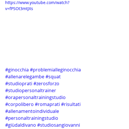
https://www.youtube.com/watch?
v=fPSOt3mtJXs
#ginocchia
#problemialleginocchia
#allenarelegambe
#squat
#studioprati
#zerosforzo
#studiopersonaltrainer
#orapersonaltrainingstudio
#corpolibero
#romaprati
#risultati
#allenamentoindividuale
#personaltrainingstudio
#giùdaldivano
#studiosangiovanni