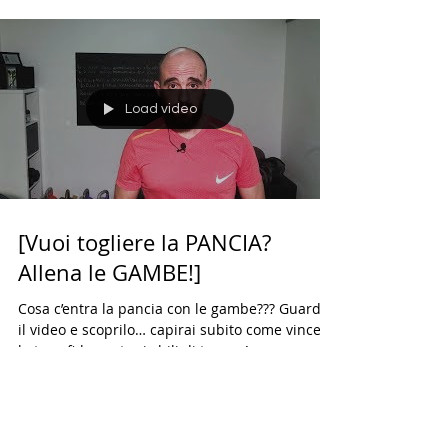
gg in vacanza e torni come prima! Trovi...
Load video
[Vuoi togliere la PANCIA?
Allena le GAMBE!]
Cosa c’entra la pancia con le gambe??? Guarda
il video e scoprilo… capirai subito come vincere
la tua sfida contro i chili di troppo!...