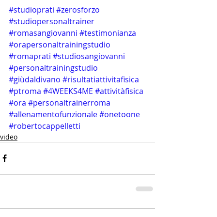
#studioprati
#zerosforzo
#studiopersonaltrainer
#romasangiovanni
#testimonianza
#orapersonaltrainingstudio
#romaprati
#studiosangiovanni
#personaltrainingstudio
#giùdaldivano
#risultatiattivitafisica
#ptroma
#4WEEKS4ME
#attivitàfisica
#ora
#personaltrainerroma
#allenamentofunzionale
#onetoone
#robertocappelletti
video