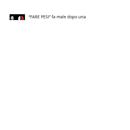
“FARE PESI” fa male dopo una
certa età?!?
Allenati MENO per ottenere di
PIÙ
Conosci la differenza?!?