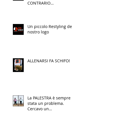
CONTRARIO…
Un piccolo Restyling del
nostro logo
ALLENARSI FA SCHIFO!
La PALESTRA è sempre
stata un problema.
Cercavo un
cambiamento che
rispettasse il mio corpo,
la mente e soprattutto il