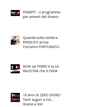
PIGRIFIT - il programma
per amanti del divano
Quando tutto sembra
PERDUTO arriva
l'incontro FORTUNATO...
o forse quello cercato
che finalmente
TRASFORMA la tua VITA!
NON sei PIGRO è la LA
PALESTRA che ti ODIA
10 anni di ZERO SFORZO.
Tanti auguri a noi…
Grazie a Voi!