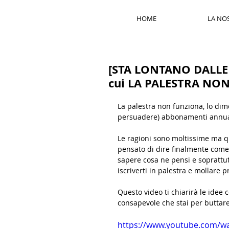
HOME
LA NO
[STA LONTANO DALLE P
cui LA PALESTRA NO
La palestra non funziona, lo di
persuadere) abbonamenti annual
Le ragioni sono moltissime ma 
pensato di dire finalmente come 
sapere cosa ne pensi e soprattut
iscriverti in palestra e mollare pr
Questo video ti chiarirà le idee
consapevole che stai per buttare 
https://www.youtube.com/w