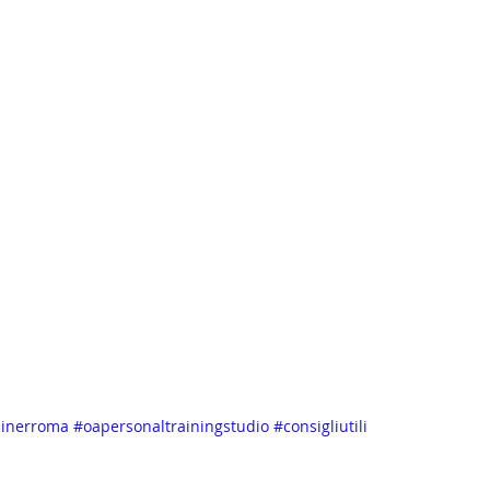
ainerroma
#oapersonaltrainingstudio
#consigliutili