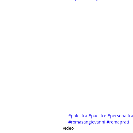
#palestra
#paestre
#personaltr
#romasangiovanni
#romaprati
video