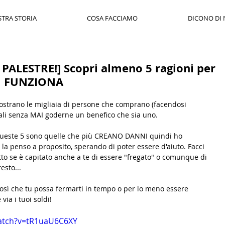
STRA STORIA
COSA FACCIAMO
DICONO DI 
ALESTRE!] Scopri almeno 5 ragioni per
N FUNZIONA
mostrano le migliaia di persone che comprano (facendosi 
i senza MAI goderne un benefico che sia uno. 
queste 5 sono quelle che più CREANO DANNI quindi ho 
la penso a proposito, sperando di poter essere d'aiuto. Facci 
to se è capitato anche a te di essere "fregato" o comunque di 
esto... 
 così che tu possa fermarti in tempo o per lo meno essere 
via i tuoi soldi!
atch?v=tR1uaU6C6XY