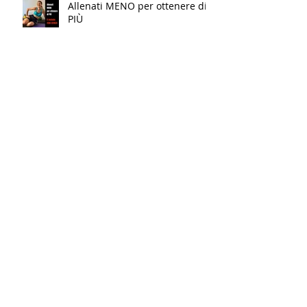
Allenati MENO per ottenere di
PIÙ
Conosci la differenza?!?
Vuoi TORNARE IN FORMA? Fallo
AL CONTRARIO…
Un piccolo Restyling del nostro
logo