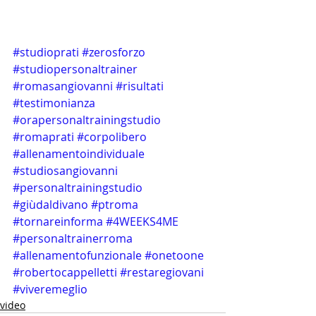
#studioprati
#zerosforzo
#studiopersonaltrainer
#romasangiovanni
#risultati
#testimonianza
#orapersonaltrainingstudio
#romaprati
#corpolibero
#allenamentoindividuale
#studiosangiovanni
#personaltrainingstudio
#giùdaldivano
#ptroma
#tornareinforma
#4WEEKS4ME
#personaltrainerroma
#allenamentofunzionale
#onetoone
#robertocappelletti
#restaregiovani
#viveremeglio
video