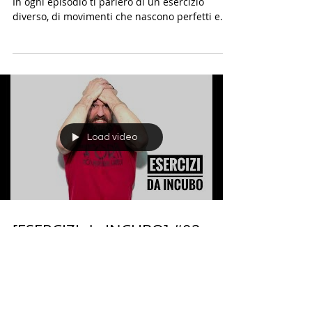
In ogni episodio ti parlerò di un esercizio
diverso, di movimenti che nascono perfetti e...
Load video
[ESERCIZI da INCUBO] #02
Pushup
ESERCIZI da INCUBO è la nuova rubrica di ORA.
In ogni episodio ti parlerò di un esercizio
diverso, di movimenti che nascono perfetti e...