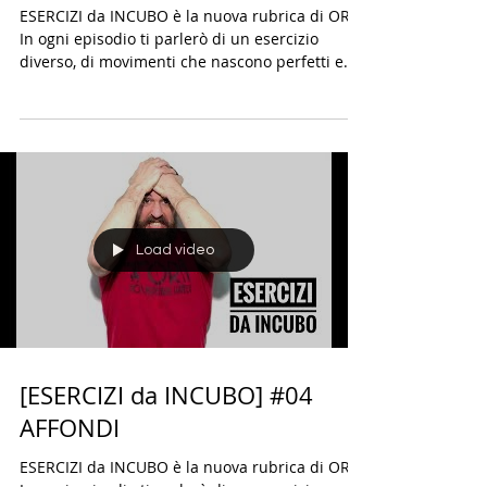
ESERCIZI da INCUBO è la nuova rubrica di ORA.
In ogni episodio ti parlerò di un esercizio
diverso, di movimenti che nascono perfetti e...
Load video
[ESERCIZI da INCUBO] #04
AFFONDI
ESERCIZI da INCUBO è la nuova rubrica di ORA.