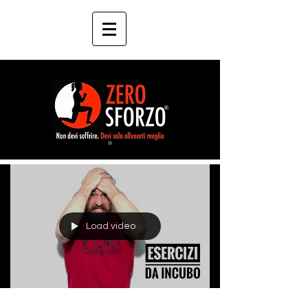
Load video