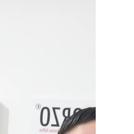
aveva già portato a termine il suo percorso
dimezzando il suo peso di partenza. Una
storia...