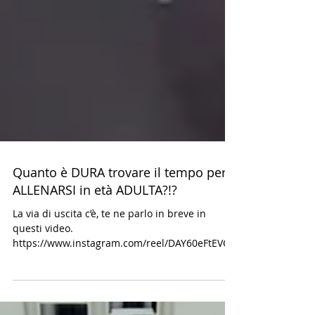
Quanto è DURA trovare il tempo per
ALLENARSI in età ADULTA?!?
La via di uscita c’è, te ne parlo in breve in
questi video.
https://www.instagram.com/reel/DAY60eFtEVC/?
igsh=MjhkNjdxdmt0bHFv Fammi...