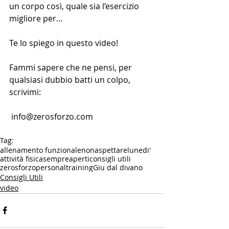
un corpo così, quale sia l’esercizio 
migliore per…
Te lo spiego in questo video!
Fammi sapere che ne pensi, per 
qualsiasi dubbio batti un colpo,
scrivimi:
 info@zerosforzo.com
Tag:
allenamento funzionale
nonaspettarelunedi'
attività fisica
sempreaperti
consigli utili
zerosforzopersonaltraining
Giu dal divano
Consigli Utili
video