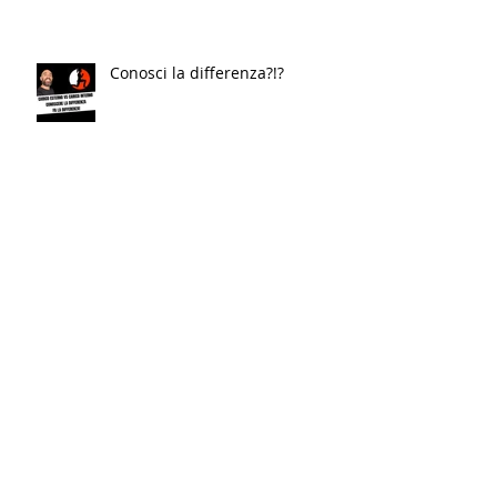
Conosci la differenza?!?
Vuoi TORNARE IN FORMA? Fallo
AL CONTRARIO…
Un piccolo Restyling del nostro
logo