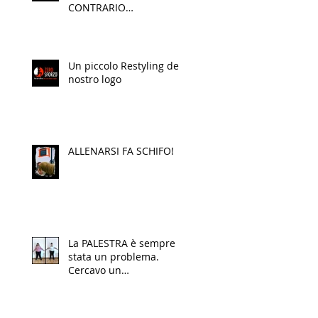
CONTRARIO…
Un piccolo Restyling del
nostro logo
ALLENARSI FA SCHIFO!
La PALESTRA è sempre
stata un problema.
Cercavo un
cambiamento che
rispettasse il mio corpo,
la mente e soprattutto il