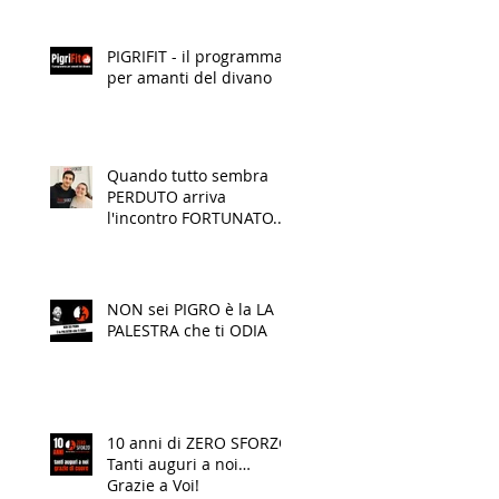
PIGRIFIT - il programma
per amanti del divano
Quando tutto sembra
PERDUTO arriva
l'incontro FORTUNATO...
o forse quello cercato
che finalmente
TRASFORMA la tua VITA!
NON sei PIGRO è la LA
PALESTRA che ti ODIA
10 anni di ZERO SFORZO.
Tanti auguri a noi…
Grazie a Voi!