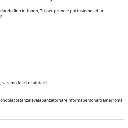
andando fino in fondo, TU per primo e poi insieme ad un 
i?
saremo felici di aiutarti 
tondo
lacostanzalevalapanza
tornareinforma
personaltrainerroma