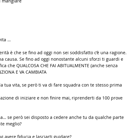
i mangiare 
ita … 
rità è che se fino ad oggi non sei soddisfatto c’è una ragione. 
una causa. Se fino ad oggi nonostante alcuni sforzi ti guardi e 
ignifica che QUALCOSA CHE FAI ABITUALMENTE (anche senza 
UNZIONA E VA CAMBIATA
a tua vita, se però ti va di fare squadra con te stesso prima 
razione di iniziare e non finire mai, riprenderti da 100 prove 
a… se però sei disposto a cedere anche tu da qualche parte 
nte meglio?
i avere fiducia e lasciarti guidare?