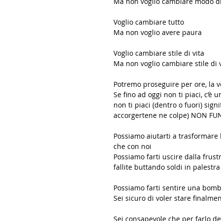
Ma non voglio cambiare modo d
Voglio cambiare tutto 
Ma non voglio avere paura 
Voglio cambiare stile di vita 
Ma non voglio cambiare stile di v
Potremo proseguire per ore, la ve
Se fino ad oggi non ti piaci, c’è 
non ti piaci (dentro o fuori) s
accorgertene ne colpe) NON F
Possiamo aiutarti a trasformare l
che con noi
Possiamo farti uscire dalla frust
fallite buttando soldi in palestra
Possiamo farti sentire una bomb
Sei sicuro di voler stare finalme
Sei consapevole che per farlo dev