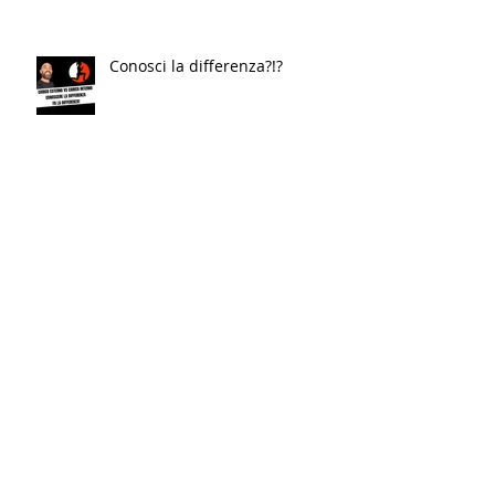
Conosci la differenza?!?
Vuoi TORNARE IN FORMA? Fallo
AL CONTRARIO…
Un piccolo Restyling del nostro
logo