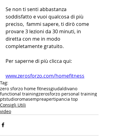
Se non ti senti abbastanza 
soddisfatto e vuoi qualcosa di più 
preciso,  fammi sapere, ti dirò come 
provare 3 lezioni da 30 minuti, in 
diretta con me in modo 
completamente gratuito.
Per saperne di più clicca qui:
www.zerosforzo.com/homefitness
Tag:
zero sforzo home fitness
giudaldivano
functional training
zerosforzo personal training
ptstudioroma
sempreaperti
pancia top
Consigli Utili
video