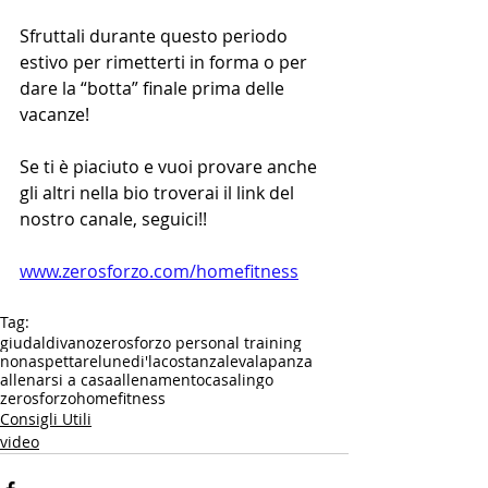
Sfruttali durante questo periodo 
estivo per rimetterti in forma o per 
dare la “botta” finale prima delle 
vacanze!
Se ti è piaciuto e vuoi provare anche 
gli altri nella bio troverai il link del 
nostro canale, seguici!!
www.zerosforzo.com/homefitness
Tag:
giudaldivano
zerosforzo personal training
nonaspettarelunedi'
lacostanzalevalapanza
allenarsi a casa
allenamentocasalingo
zerosforzohomefitness
Consigli Utili
video