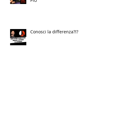
PIÙ
Conosci la differenza?!?
Vuoi TORNARE IN FORMA? Fallo
AL CONTRARIO…
Un piccolo Restyling del nostro
logo