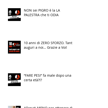
NON sei PIGRO è la LA
PALESTRA che ti ODIA
10 anni di ZERO SFORZO. Tanti
auguri a noi… Grazie a Voi!
“FARE PESI” fa male dopo una
certa età?!?
Allenati MENO per ottenere di