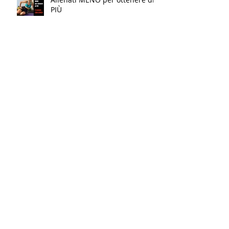
PIÙ
Conosci la differenza?!?
Vuoi TORNARE IN FORMA? Fallo
AL CONTRARIO…
Un piccolo Restyling del nostro
logo