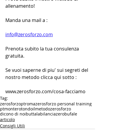
allenamento!
Manda una mail a :
info@zerosforzo.com
Prenota subito la tua consulenza 
gratuita.
Se vuoi saperne di piu' sui segreti del 
nostro metodo clicca qui sotto :
www.zerosforzo.com/cosa-facciamo
Tag:
zerosforzo
ptroma
zerosforzo personal training
ptmonterotondo
ilmetodozerosforzo
dicono di noi
buttalabilancia
zerobufale
articolo
Consigli Utili