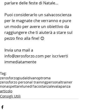
parlare delle feste di Natale… 
Puoi considerarlo un salvacoscienza 
per le magnate che verranno e pure 
un modo per avere un obiettivo da 
raggiungere che ti aiuterà a stare sul 
pezzo fino alla fine! 😊
Invia una mail a 
info@zerosforzo.com per iscriverti 
immediatamente
Tag:
zerosforzo
giudaldivano
ptroma
zerosforzo personal training
personaltrainer
nonaspettarelunedi'
lacostanzalevalapanza
articolo
Consigli Utili